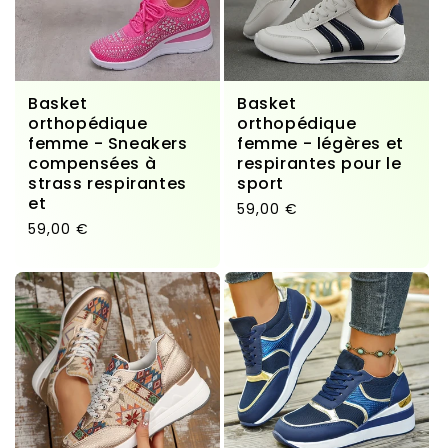
Basket
Basket
orthopédique
orthopédique
femme - Sneakers
femme - légères et
compensées à
respirantes pour le
strass respirantes
sport
et
Prix habituel
59,00 €
Prix habituel
59,00 €