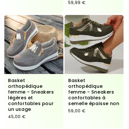
Prix habituel
59,99 €
Basket
Basket
orthopédique
orthopédique
femme - Sneakers
femme - Sneakers
légères et
confortables à
confortables pour
semelle épaisse non
un usage
Prix habituel
59,00 €
Prix habituel
45,00 €