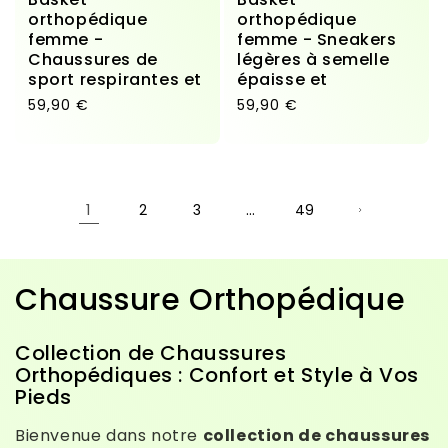
orthopédique
orthopédique
femme -
femme - Sneakers
Chaussures de
légères à semelle
sport respirantes et
épaisse et
Prix habituel
Prix habituel
59,90 €
59,90 €
1
…
2
3
49
Collection:
Chaussure Orthopédique
Collection de Chaussures
Orthopédiques : Confort et Style à Vos
Pieds
Bienvenue dans notre
collection de chaussures