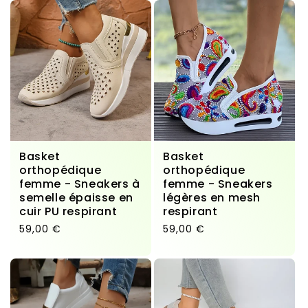
Basket
Basket
orthopédique
orthopédique
femme - Sneakers à
femme - Sneakers
semelle épaisse en
légères en mesh
cuir PU respirant
respirant
Prix habituel
Prix habituel
59,00 €
59,00 €