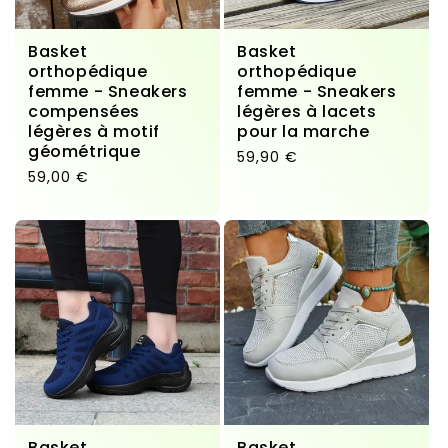
Basket
Basket
orthopédique
orthopédique
femme - Sneakers
femme - Sneakers
compensées
légères à lacets
légères à motif
pour la marche
géométrique
Prix habituel
59,90 €
Prix habituel
59,00 €
Basket
Basket