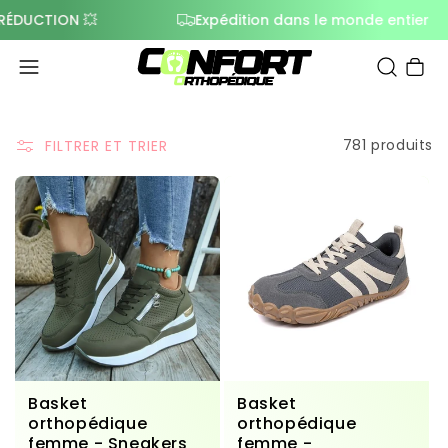
CTION 💥
Expédition dans le monde entier
Panier
781 produits
FILTRER ET TRIER
Basket
Basket
orthopédique
orthopédique
femme - Sneakers
femme -