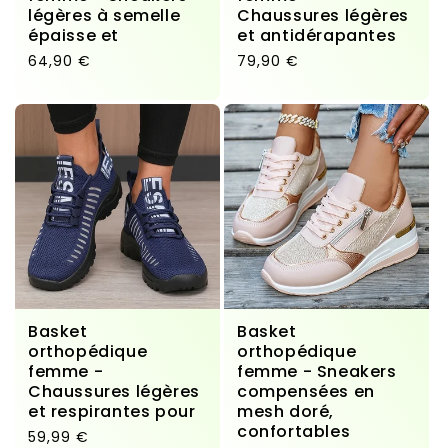
légères à semelle
Chaussures légères
épaisse et
et antidérapantes
Prix habituel
Prix habituel
64,90 €
79,90 €
Basket
Basket
orthopédique
orthopédique
femme -
femme - Sneakers
Chaussures légères
compensées en
et respirantes pour
mesh doré,
confortables
Prix habituel
59,99 €