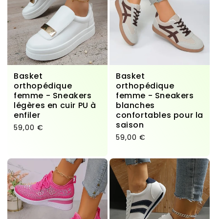
Basket
Basket
orthopédique
orthopédique
femme - Sneakers
femme - Sneakers
légères en cuir PU à
blanches
enfiler
confortables pour la
saison
Prix habituel
59,00 €
Prix habituel
59,00 €