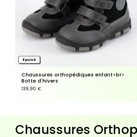
Épuisé
Chaussures orthopédiques enfant<br>
Botte d'hivers
Prix habituel
139,90 €
Collection:
Chaussures Orthop