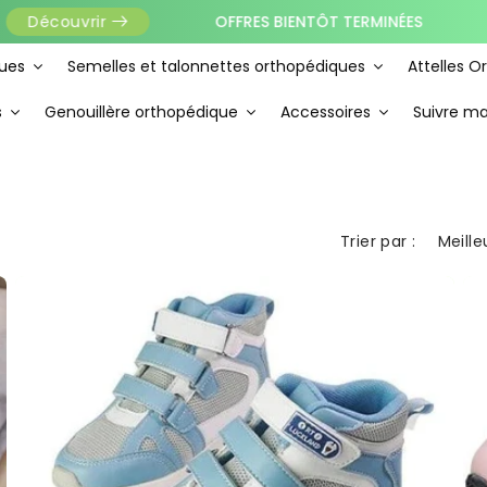
OFFRES BIENTÔT TERMINÉES
💥 J
ouvrir
ues
Semelles et talonnettes orthopédiques
Attelles O
s
Genouillère orthopédique
Accessoires
Suivre 
Trier par :