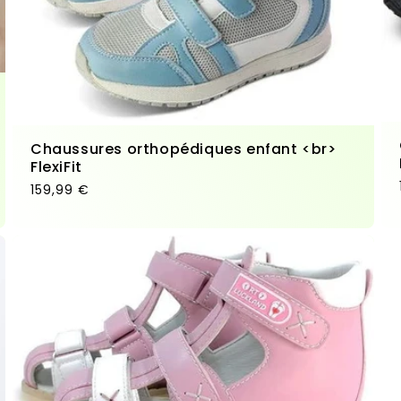
Chaussures orthopédiques enfant <br>
FlexiFit
Prix habituel
159,99 €