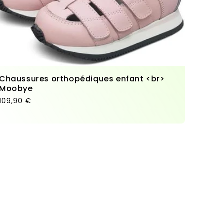
Chaussures orthopédiques enfant <br>
Moobye
Prix habituel
109,90 €