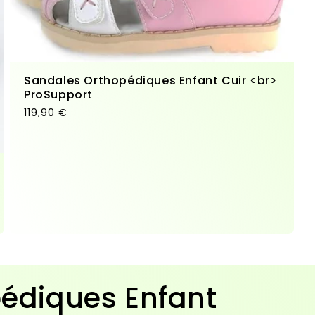
Sandales Orthopédiques Enfant Cuir <br>
ProSupport
Prix habituel
119,90 €
édiques Enfant