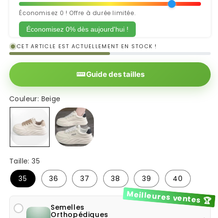
Économisez 0 ! Offre à durée limitée.
Économisez 0% dès aujourd'hui !
CET ARTICLE EST ACTUELLEMENT EN STOCK !
Guide des tailles
Couleur:
Beige
Beige
Blanc
Taille:
35
35
36
37
38
39
40
Meilleures ventes 🏆
Semelles
Orthopédiques