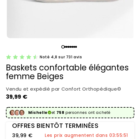
Noté 4,8 sur 731 avis
Baskets confortable élégantes
femme Beiges
Vendu et expédié par Confort Orthopédique©
Prix habituel
39,99 €
Michelle
et
758
personnes ont acheté
OFFRES BIENTÔT TERMINÉES
39,99 €
Les prix augmentent dans 03:55:50