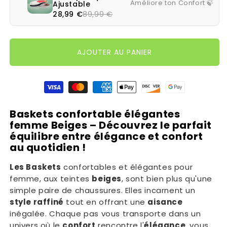
Améliore ton Confort 🍃
Ajustable
28,99 €
89,99 €
AJOUTER AU PANIER
Moyens de paiement
Baskets confortable élégantes
femme Beiges – Découvrez le parfait
équilibre entre élégance et confort
au quotidien !
Les Baskets
confortables et élégantes pour
femme, aux teintes
beiges
, sont bien plus qu'une
simple paire de chaussures. Elles incarnent un
style raffiné
tout en offrant une
aisance
inégalée. Chaque pas vous transporte dans un
univers où le
confort
rencontre l'
élégance
, vous