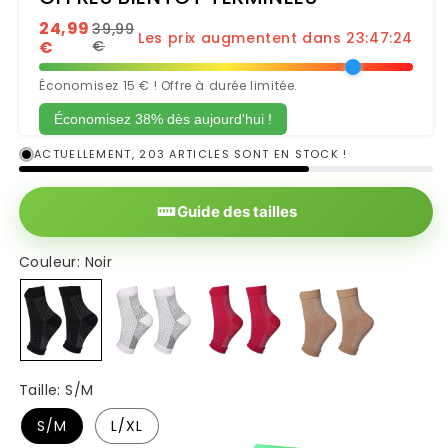
24,99
39,99
Les prix augmentent dans 23:47:23
€
€
Économisez 15 € ! Offre à durée limitée.
Économisez 38% dès aujourd'hui !
ACTUELLEMENT, 203 ARTICLES SONT EN STOCK !
Guide des tailles
Couleur:
Noir
Noir
Blanc
Rouge
Beige
Taille:
S/M
S/M
L/XL