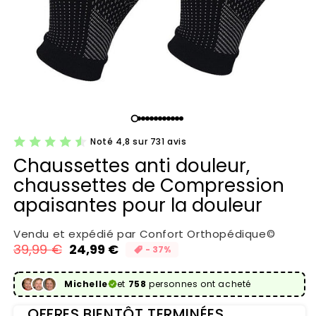
Noté 4,8 sur 731 avis
Chaussettes anti douleur,
chaussettes de Compression
apaisantes pour la douleur
Vendu et expédié par Confort Orthopédique©
39,99 €
24,99 €
- 37%
Prix habituel
Prix promotionnel
Michelle
et
758
personnes ont acheté
OFFRES BIENTÔT TERMINÉES