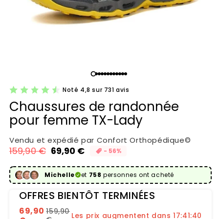
Noté 4,8 sur 731 avis
Chaussures de randonnée
pour femme TX-Lady
Vendu et expédié par Confort Orthopédique©
159,90 €
69,90 €
- 56%
Prix habituel
Prix promotionnel
Michelle
et
758
personnes ont acheté
OFFRES BIENTÔT TERMINÉES
69,90
159,90
Les prix augmentent dans 17:41:39