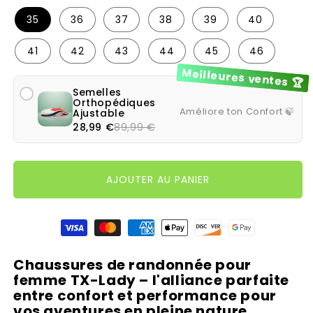
35
36
37
38
39
40
41
42
43
44
45
46
Meilleures ventes 🏆
Semelles
Orthopédiques
Améliore ton Confort 🍃
Ajustable
28,99 €
89,99 €
AJOUTER AU PANIER
Moyens de paiement
Chaussures de randonnée pour
femme TX-Lady – l'alliance parfaite
entre confort et performance pour
vos aventures en pleine nature