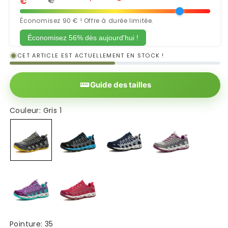
€
€
Économisez 90 € ! Offre à durée limitée.
Économisez 56% dès aujourd'hui !
CET ARTICLE EST ACTUELLEMENT EN STOCK !
Guide des tailles
Couleur:
Gris 1
Gris 1
Noir bleu
Bleu
Gris 2
Violet
Rose
Pointure:
35