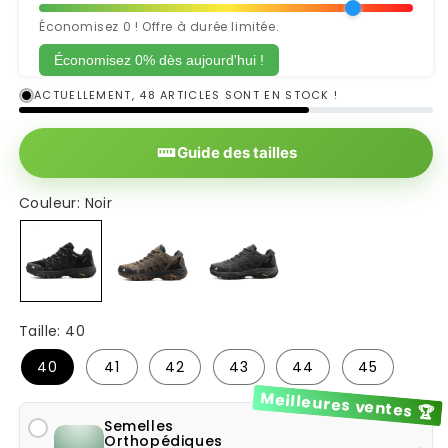
Économisez 0 ! Offre à durée limitée.
Économisez 0% dès aujourd'hui !
ACTUELLEMENT, 48 ARTICLES SONT EN STOCK !
Guide des tailles
Couleur:
Noir
Noir
Marron
Gris
Taille:
40
40
41
42
43
44
45
Meilleures ventes 🏆
Semelles
Orthopédiques