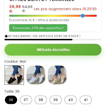
39,99
54,99
Les prix augmentent dans 15:25:49
€
€
Économisez 15 € ! Offre à durée limitée.
Économisez 27% dès aujourd'hui !
ACTUELLEMENT, 105 ARTICLES SONT EN STOCK !
Guide des tailles
Couleur:
Noir
Noir
Blanc
Or
Taille:
36
36
37
38
39
40
41