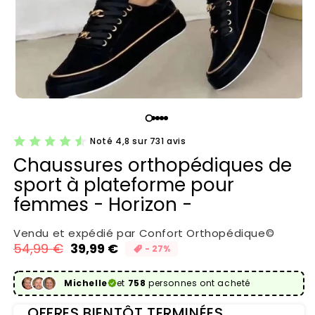
Noté 4,8 sur 731 avis
Chaussures orthopédiques de
sport à plateforme pour
femmes - Horizon -
Vendu et expédié par Confort Orthopédique©
54,99 €
39,99 €
- 27%
Prix habituel
Prix promotionnel
Michelle
et
758
personnes ont acheté
OFFRES BIENTÔT TERMINÉES