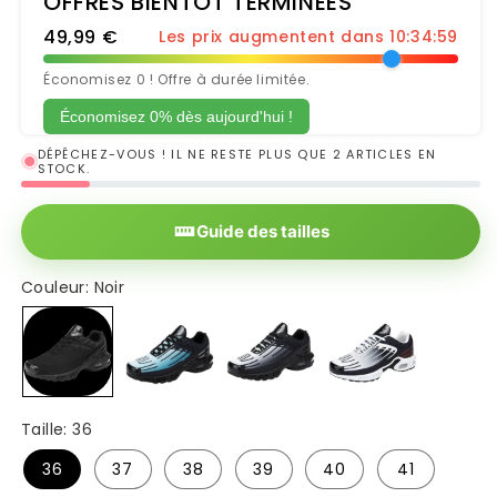
OFFRES BIENTÔT TERMINÉES
49,99 €
Les prix augmentent dans 10:34:58
Économisez 0 ! Offre à durée limitée.
Économisez 0% dès aujourd'hui !
DÉPÊCHEZ-VOUS ! IL NE RESTE PLUS QUE 2 ARTICLES EN
STOCK.
Guide des tailles
Couleur:
Noir
Noir
Bleu
Noir et Gris
Noir Rouge
Taille:
36
36
37
38
39
40
41