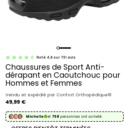
Noté 4,8 sur 731 avis
Chaussures de Sport Anti-
dérapant en Caoutchouc pour
Hommes et Femmes
Vendu et expédié par Confort Orthopédique©
Prix habituel
49,99 €
Michelle
et
758
personnes ont acheté