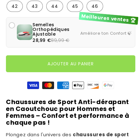
42
43
44
45
46
Meilleures ventes 🏆
Semelles
Orthopédiques
Améliore ton Confort 🍃
Ajustable
28,99 €
89,99 €
AJOUTER AU PANIER
Moyens de paiement
Chaussures de Sport Anti-dérapant
en Caoutchouc pour Hommes et
Femmes – Confort et performance à
chaque pas !
Plongez dans l'univers des
chaussures de sport