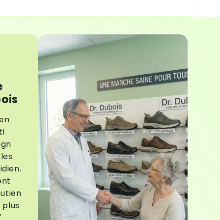
e
bois
ien
ti
ign
les
idien.
ent
outien
 plus
"