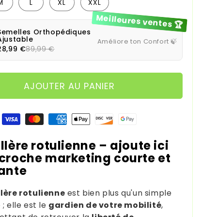
M
L
XL
XXL
Meilleures ventes 🏆
Semelles Orthopédiques
Ajustable
Améliore ton Confort 🍃
28,99 €
89,99 €
AJOUTER AU PANIER
 paiement
lère rotulienne – ajoute ici
croche marketing courte et
ante
lère rotulienne
est bien plus qu'un simple
; elle est le
gardien de votre mobilité
,