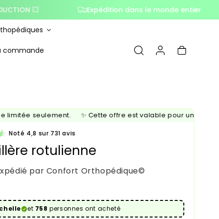
💥
Expédition dans le monde entier
Dé
rthopédiques
Connexion
Panier
ma commande
imitée seulement.
✨ Cette offre est valable pour une durée li
Noté 4,8 sur 731 avis
llère rotulienne
expédié par Confort Orthopédique©
tuel
chelle
et
758
personnes ont acheté