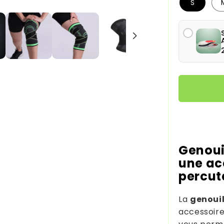
S
Moyens de
Genouil
une ac
percut
La
genouil
accessoire 