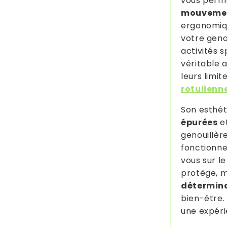
vous perme
mouveme
ergonomiqu
votre geno
activités s
véritable 
leurs limi
rotulienn
Son esthét
épurées
et
genouillèr
fonctionne
vous sur l
protège, m
détermin
bien-être.
une expéri