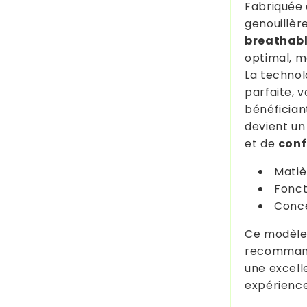
Fabriquée 
genouillèr
breathab
optimal, m
La techno
parfaite, 
bénéfician
devient un 
et de
conf
Matiè
Fonct
Conce
Ce modèle 
recomman
une excell
expérienc