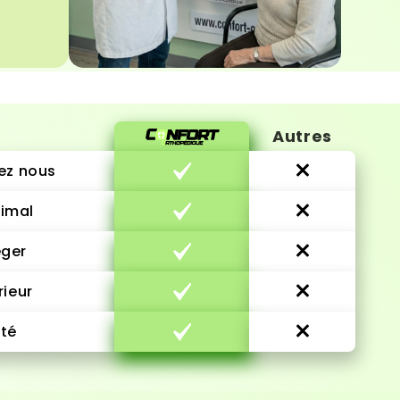
Autres
ez nous
imal
éger
rieur
ité