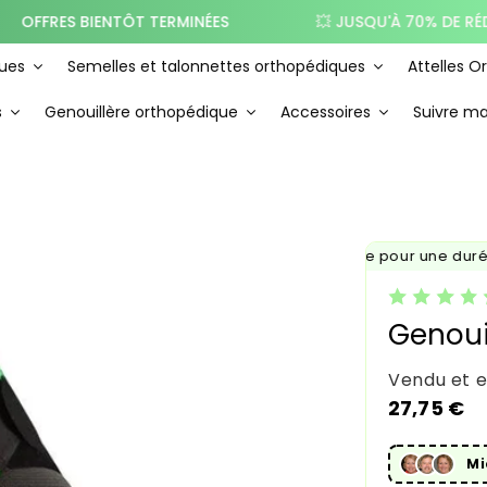
 BIENTÔT TERMINÉES
💥 JUSQU'À 70% DE RÉDUCTION 
ues
Semelles et talonnettes orthopédiques
Attelles O
s
Genouillère orthopédique
Accessoires
Suivre 
✨ Cette offre est valable pour une durée l
Genoui
Vendu et 
Prix habi
27,75 €
Mi