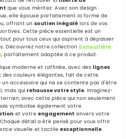
ttant de retrouver la
liberté de
nt
que vous méritez. Avec son design
e, elle épouse parfaitement la forme de
u, offrant un
soutien inégalé
lors de vos
portives. Cette pièce essentielle est un
atout pour tous ceux qui aspirent à dépasser
tes. Découvrez notre collection
Genouillère
e
, parfaitement adaptée à ce produit.
ique moderne et raffinée, avec des
lignes
 des couleurs élégantes, fait de cette
e un accessoire qui ne se contente pas d'être
l, mais qui
rehausse votre style
. Imaginez-
e terrain, avec cette pièce qui non seulement
ais symbolise également votre
ation
et votre
engagement
envers votre
 Chaque détail a été pensé pour vous offrir
ence visuelle et tactile
exceptionnelle
.