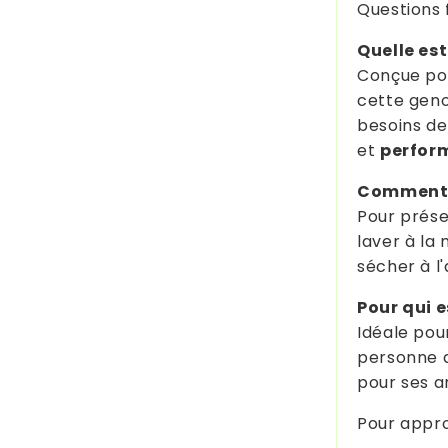
Questions 
Quelle est
Conçue pou
cette geno
besoins de
et
perfor
Comment e
Pour prése
laver à la 
sécher à l'a
Pour qui es
Idéale pou
personne a
pour ses ar
Pour approf