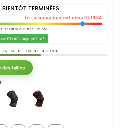
 BIENTÔT TERMINÉES
Les prix augmentent dans 07:10:32
 0 ! Offre à durée limitée.
ez 0% dès aujourd'hui !
E EST ACTUELLEMENT EN STOCK !
 des tailles
t
Noir
Orange