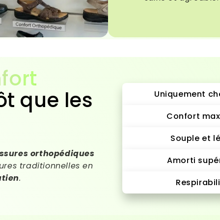
fort
ôt que les
Uniquement ch
Confort max
Souple et l
ssures orthopédiques
Amorti supé
res traditionnelles en
utien
.
Respirabil