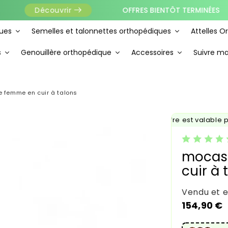
OFFRES BIENTÔT TERMINÉES
Découvrir
ues
Semelles et talonnettes orthopédiques
Attelles O
s
Genouillère orthopédique
Accessoires
Suivre 
 femme en cuir à talons
✨ Cette offre est valable pour
mocass
cuir à 
Vendu et 
Prix habi
154,90 €