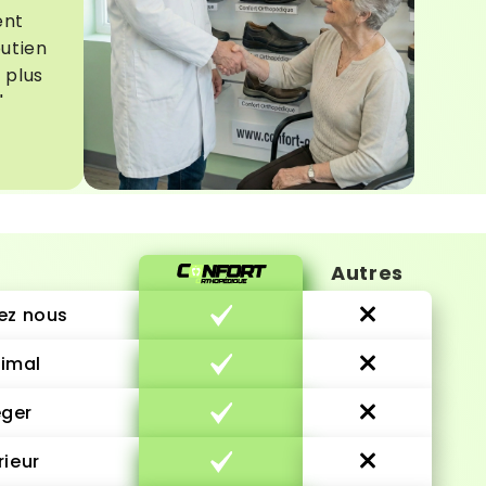
ent
outien
 plus
"
Autres
ez nous
imal
éger
rieur