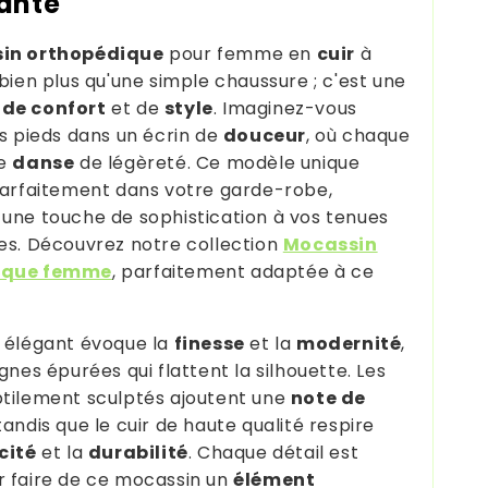
ante
in orthopédique
pour femme en
cuir
à
 bien plus qu'une simple chaussure ; c'est une
de confort
et de
style
. Imaginez-vous
os pieds dans un écrin de
douceur
, où chaque
ne
danse
de légèreté. Ce modèle unique
parfaitement dans votre garde-robe,
une touche de sophistication à vos tenues
es. Découvrez notre collection
Mocassin
ique femme
, parfaitement adaptée à ce
 élégant évoque la
finesse
et la
modernité
,
gnes épurées qui flattent la silhouette. Les
tilement sculptés ajoutent une
note de
 tandis que le cuir de haute qualité respire
cité
et la
durabilité
. Chaque détail est
 faire de ce mocassin un
élément