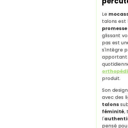
percut
Le
mocass
talons est
promesse 
glissant v
pas est u
s'intègre 
apportant 
quotidienn
orthopéd
produit.
Son design
avec des li
talons
sub
féminité
,
l'
authenti
pensé pour