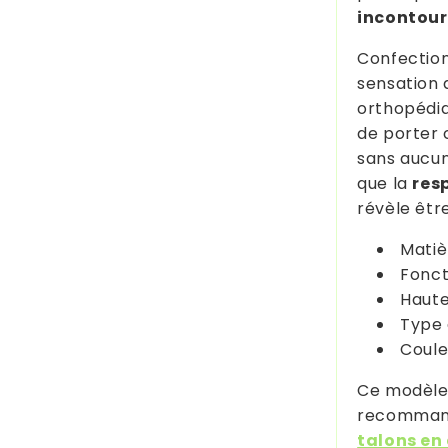
incontou
Confectio
sensation
orthopédiq
de porter 
sans aucu
que la
resp
révèle être
Matiè
Fonct
Haute
Type 
Coule
Ce modèle 
recomman
talons en 