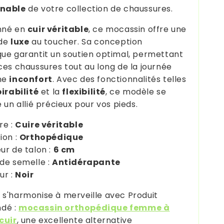
rnable
de votre collection de chaussures.
nné en
cuir véritable
, ce mocassin offre une
 de
luxe
au toucher. Sa conception
ue garantit un soutien optimal, permettant
ces chaussures tout au long de la journée
ne
inconfort
. Avec des fonctionnalités telles
irabilité
et la
flexibilité
, ce modèle se
 un allié précieux pour vos pieds.
re :
Cuire véritable
ion :
Orthopédique
ur de talon :
6 cm
de semelle :
Antidérapante
ur :
Noir
s'harmonise à merveille avec Produit
dé :
mocassin orthopédique femme à
cuir
, une excellente alternative