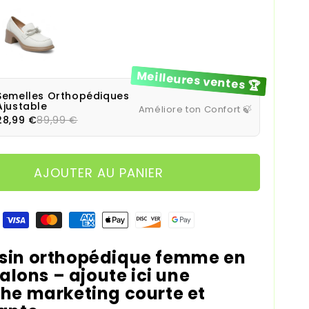
Beige
Meilleures ventes 🏆
Semelles Orthopédiques
Ajustable
Améliore ton Confort 🍃
28,99 €
89,99 €
AJOUTER AU PANIER
 paiement
in orthopédique femme en
talons – ajoute ici une
he marketing courte et