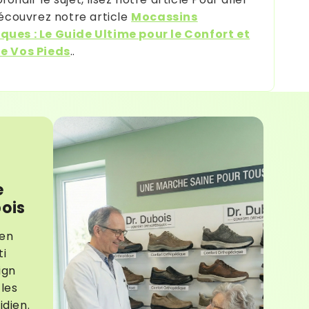
 découvrez notre article
Mocassins
ues : Le Guide Ultime pour le Confort et
de Vos Pieds
..
e
bois
ien
ti
ign
les
idien.