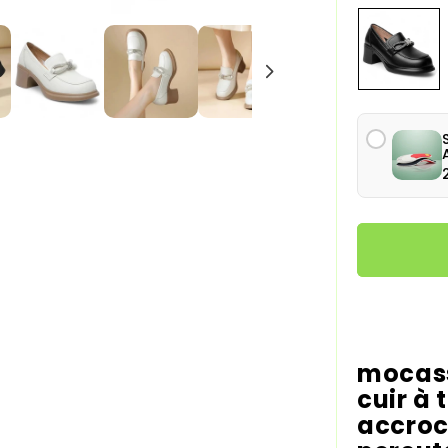
Noir
Moyens de
mocass
cuir à 
accroc