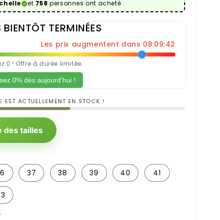
chelle
et
758
personnes ont acheté
 BIENTÔT TERMINÉES
€
Les prix augmentent dans 08:09:40
 0 ! Offre à durée limitée.
ez 0% dès aujourd'hui !
E EST ACTUELLEMENT EN STOCK !
 des tailles
36
37
38
39
40
41
43
r