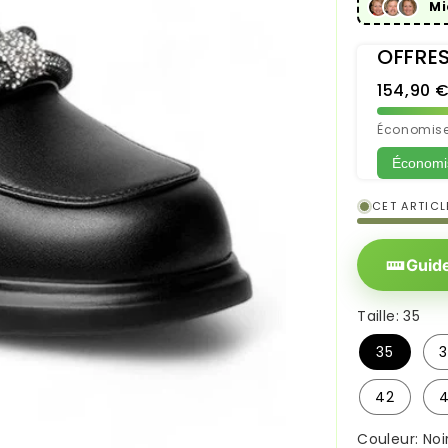
Mi
OFFRES
154,90 
Économisez
Économis
CET ARTICL
Guide
Taille:
35
35
42
Couleur:
Noi