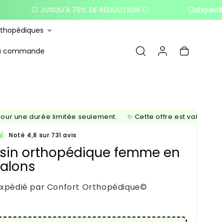
💥 JUSQU'À 70% DE RÉDUCTION 💥
Expédition dans
rthopédiques
Connexion
Panier
ma commande
 une durée limitée seulement.
✨ Cette offre est valable pour
Noté 4,8 sur 731 avis
in orthopédique femme en
talons
expédié par Confort Orthopédique©
tuel