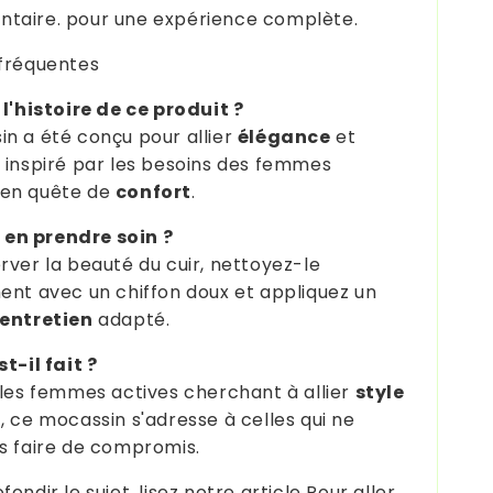
taire. pour une expérience complète.
fréquentes
 l'histoire de ce produit ?
n a été conçu pour allier
élégance
et
, inspiré par les besoins des femmes
en quête de
confort
.
n prendre soin ?
rver la beauté du cuir, nettoyez-le
ent avec un chiffon doux et appliquez un
'entretien
adapté.
t-il fait ?
 les femmes actives cherchant à allier
style
t
, ce mocassin s'adresse à celles qui ne
s faire de compromis.
ondir le sujet, lisez notre article Pour aller