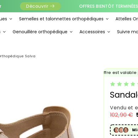
OFFRES BIENTÔT TERMINÉES
Découvrir
ues
Semelles et talonnettes orthopédiques
Attelles O
s
Genouillère orthopédique
Accessoires
Suivre 
rthopédique Salva
✨ Cette offre est valable po
Sandal
Vendu et 
102,90 €
Prix habi
Prix prom
Mi