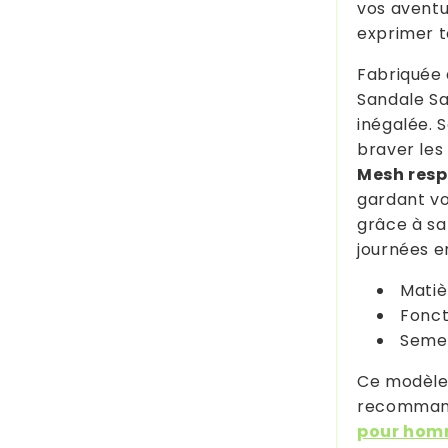
vos aventu
exprimer to
Fabriquée 
Sandale Sa
inégalée. 
braver les
Mesh resp
gardant vo
grâce à sa
journées 
Matiè
Fonct
Semel
Ce modèle 
recomman
pour hom