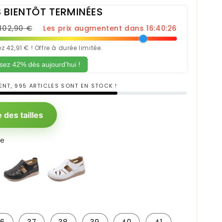
 BIENTÔT TERMINÉES
102,90 €
Les prix augmentent dans 16:40:24
 42,91 € ! Offre à durée limitée.
ez 42% dès aujourd'hui !
NT, 995 ARTICLES SONT EN STOCK !
 des tailles
se
Noir
Blanc