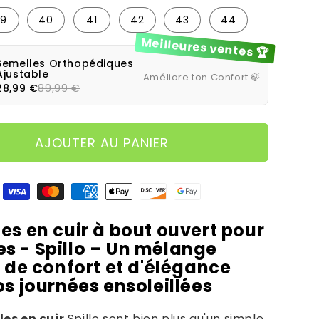
39
40
41
42
43
44
Meilleures ventes 🏆
Semelles Orthopédiques
Ajustable
Améliore ton Confort 🍃
28,99 €
89,99 €
AJOUTER AU PANIER
 paiement
es en cuir à bout ouvert pour
 - Spillo – Un mélange
t de confort et d'élégance
s journées ensoleillées
es en cuir
Spillo sont bien plus qu'un simple