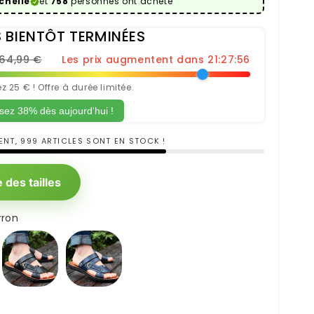
chelle
et
758
personnes ont acheté
 BIENTÔT TERMINÉES
64,99 €
Les prix augmentent dans 21:27:53
 25 € ! Offre à durée limitée.
ez 38% dès aujourd'hui !
NT, 999 ARTICLES SONT EN STOCK !
 des tailles
rron
Noir
Bleu