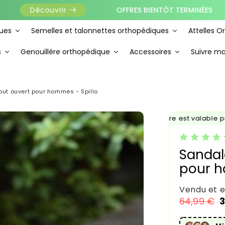
OFFRES BIENTÔT TERMINÉES
💥
écouvrir
ues
Semelles et talonnettes orthopédiques
Attelles O
s
Genouillère orthopédique
Accessoires
Suivre 
out ouvert pour hommes - Spillo
✨ Cette offre est valable pour
Sandal
pour h
Vendu et 
64,99 €
3
Prix habi
Prix prom