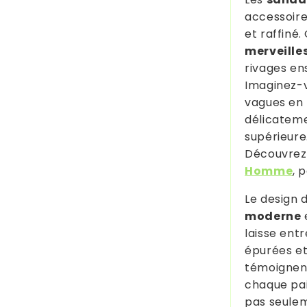
accessoire
et raffiné
merveille
rivages ens
Imaginez-v
vagues en 
délicateme
supérieure
Découvrez 
Homme
, 
Le design 
moderne
e
laisse entr
épurées et
témoignent
chaque pai
pas seulem