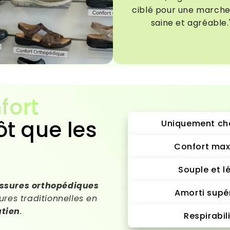
ciblé pour une marche
saine et agréable.
fort
ôt que les
Uniquement ch
Confort max
Souple et l
ssures orthopédiques
Amorti supé
res traditionnelles en
utien
.
Respirabil