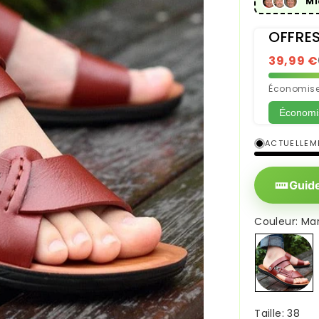
Mi
OFFRES
39,99 €
Économisez
Économis
ACTUELLEME
Guide
Couleur:
Ma
Marron
Taille:
38