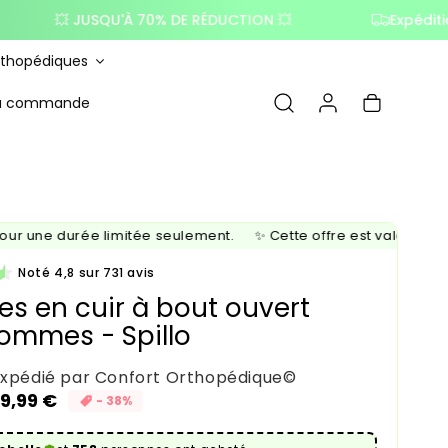
 JUSQU'À 70% DE RÉDUCTION 💥
Expédition dans l
rthopédiques
Connexion
Panier
ma commande
 une durée limitée seulement.
✨ Cette offre est valable pour 
Noté 4,8 sur 731 avis
es en cuir à bout ouvert
ommes - Spillo
expédié par Confort Orthopédique©
9,99 €
- 38%
tuel
otionnel