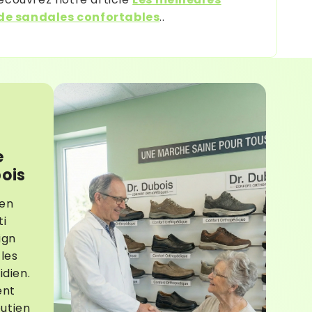
e sandales confortables
..
e
bois
ien
ti
ign
les
idien.
ent
outien