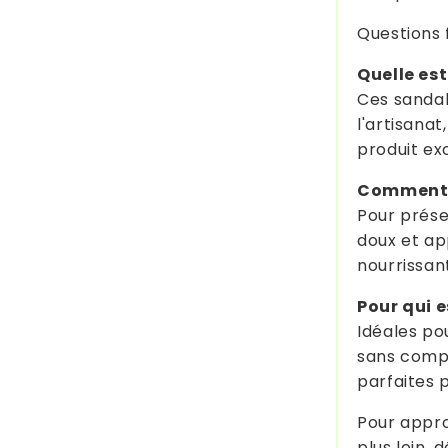
Questions 
Quelle est
Ces sandal
l'artisanat
produit ex
Comment e
Pour préser
doux et ap
nourrissan
Pour qui es
Idéales po
sans compr
parfaites 
Pour approf
plus loin,