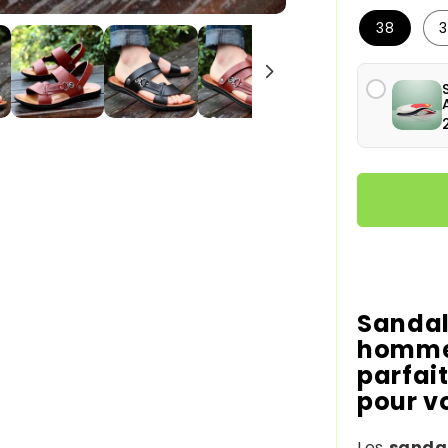
38
Moyens de
Sandal
hommes
parfai
pour vo
Les
sandal