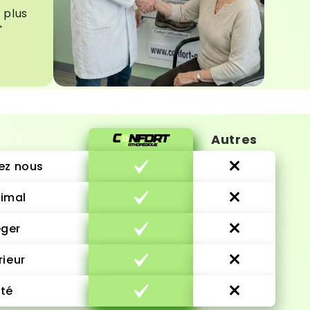
 plus
"
Autres
ez nous
imal
éger
rieur
ité