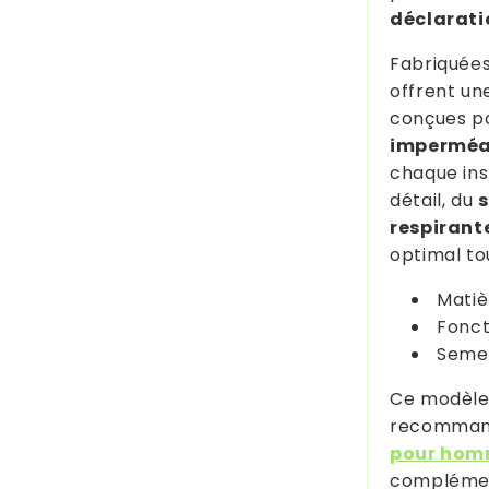
déclarati
Fabriquées
offrent un
conçues po
imperméa
chaque ins
détail, du
s
respirant
optimal tou
Matiè
Fonct
Semel
Ce modèle 
recomman
pour hom
complémen