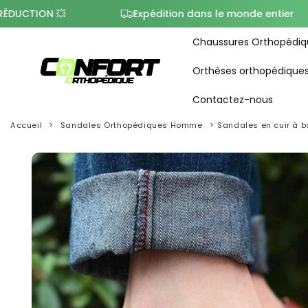
 💥
Expédition dans le monde entier
D
Chaussures Orthopédiq
Orthèses orthopédique
Contactez-nous
Accueil
Sandales Orthopédiques Homme
Sandales en cuir à b